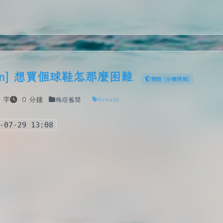
.com] 想買個球鞋怎那麼困難
預設 (分類限制)
 字
0 分鐘
梅塔舊聞
threads
-07-29 13:08