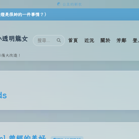
☯ 公主的新衣
- 小透明龍女
首頁
近況
關於
芳鄰
登
準備大改造！
ds
com] 曾經的美好