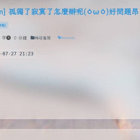
.com] 孤獨了寂寞了怎麼辦呢(⁠ㆁ⁠ω⁠ㆁ⁠)好
限制)
 字
0 分鐘
梅塔舊聞
threads
-07-27 21:23