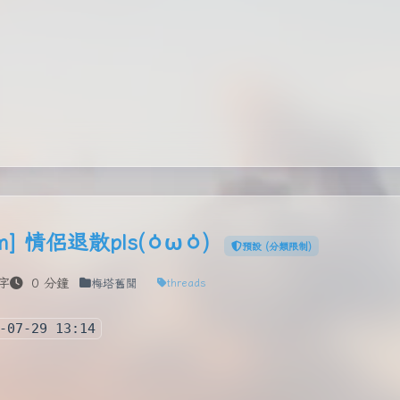
m] 情侶退散pls(⁠ㆁ⁠ω⁠ㆁ⁠)
預設 (分類限制)
字
0 分鐘
梅塔舊聞
threads
-07-29 13:14