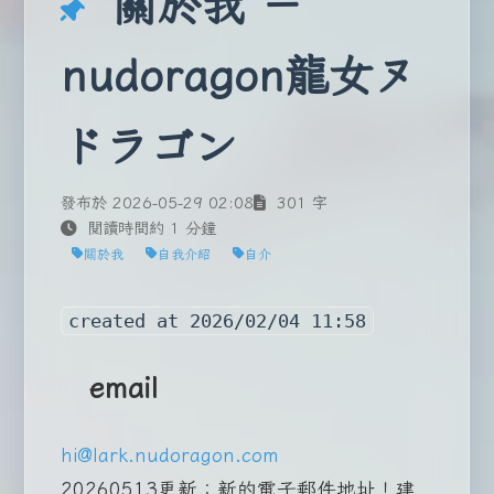
關於我 －
nudoragon龍女ヌ
ドラゴン
發布於 2026-05-29 02:08
301 字
閱讀時間約 1 分鐘
關於我
自我介紹
自介
created at 2026/02/04 11:58
email
hi@lark.nudoragon.com
20260513更新：新的電子郵件地址！建