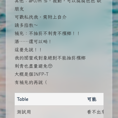
其他：🌈0/m ♋，被動，可以腐腐色色 缺
朋友
可戳私找我，需附上自介
請多指教～
補充：不抽菸不刺青不檳榔！！
酒……還可以呦！
這要先說！！
我的閨蜜或對象絕對不能抽菸檳榔
刺青也盡量避免🥺
大概是個INFP-T
有補充的再說（
Table
可能
測試用
看不出來