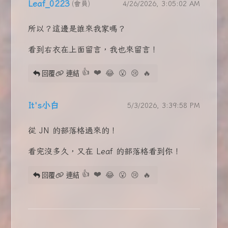
Leaf_0223
(會員)
4/26/2026, 3:05:02 AM
所以？這邊是誰來我家嗎？
看到右衣在上面留言，我也來留言！
👍
❤️
😂
😮
😢
🔥
回覆
連結
It's小白
5/3/2026, 3:39:58 PM
從 JN 的部落格過來的！
看完沒多久，又在 Leaf 的部落格看到你！
👍
❤️
😂
😮
😢
🔥
回覆
連結