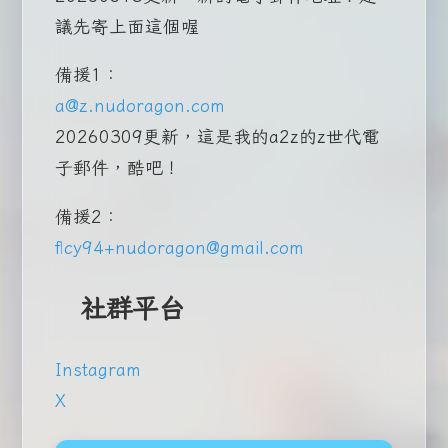
議先寄上面這個喔
備援1：
a@z.nudoragon.com
20260309更新，這是我的a2z的z世代電
子郵件，酷吧！
備援2：
flcy94+nudoragon@gmail.com
社群平台
Instagram
X