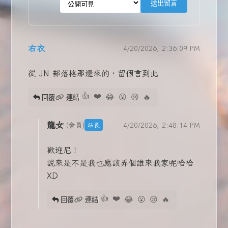
送出留言
右衣
4/20/2026, 2:36:09 PM
從 JN 部落格那邊來的，留個言到此
👍
❤️
😂
😮
😢
🔥
回覆
連結
龍女
(會員)
4/20/2026, 2:48:14 PM
站長
歡迎尼！
說來是不是我也應該弄個誰來我家呢哈哈
XD
👍
❤️
😂
😮
😢
🔥
回覆
連結