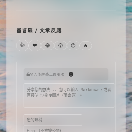
留言區 / 文章反應
👍
❤️
🔥
😂
😮
😢
登入後解鎖上傳附檔