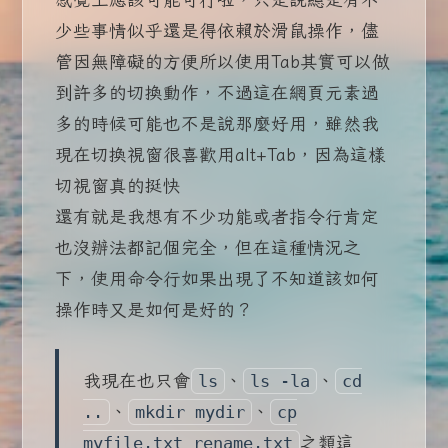
少些事情似乎還是得依賴於滑鼠操作，儘
管因無障礙的方便所以使用Tab其實可以做
到許多的切換動作，不過這在網頁元素過
多的時候可能也不是說那麼好用，雖然我
現在切換視窗很喜歡用alt+Tab，因為這樣
切視窗真的挺快
還有就是我想有不少功能或者指令行肯定
也沒辦法都記個完全，但在這種情況之
下，使用命令行如果出現了不知道該如何
操作時又是如何是好的？
我現在也只會
、
、
ls
ls -la
cd
、
、
..
mkdir mydir
cp
之類這
myfile.txt rename.txt