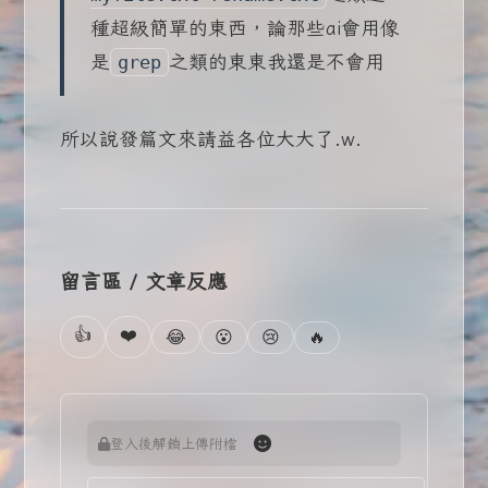
種超級簡單的東西，論那些ai會用像
是
之類的東東我還是不會用
grep
所以說發篇文來請益各位大大了.w.
留言區 / 文章反應
👍
❤️
🔥
😂
😮
😢
登入後解鎖上傳附檔